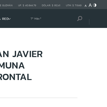
E GUZMÁN
UF:
$ 40.844,79
DÓLAR:
$ 912,41
UTM:
$ 71.649
A RED
Tª Máx:
º
AN JAVIER
OMUNA
RONTAL