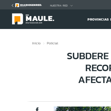
Click acá para ir directamente al contenido
NUESTRA RED
PROVINCIAS 
Inicio
Policial
SUBDERE 
RECO
AFECT