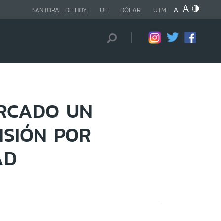
SANTORAL DE HOY:
UF:
DÓLAR:
UTM:
ERCADO UN
NSIÓN POR
AD