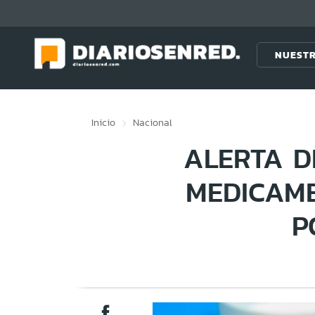
Click acá para ir directamente al contenido
NUESTR
Inicio
Nacional
ALERTA D
MEDICAME
P