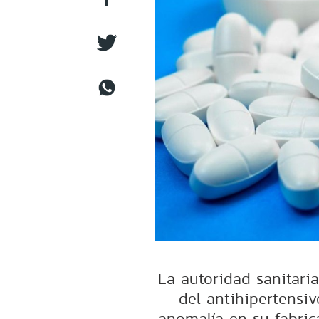
La autoridad sanitaria
del antihipertensi
anomalía en su fabrica